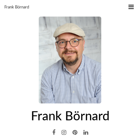
Skip
Frank Börnard
to
content
Frank Börnard