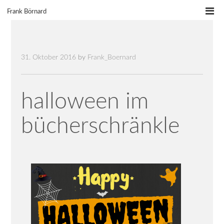
Skip
Frank Börnard
to
content
31. Oktober 2016
by
Frank_Boernard
halloween im
bücherschränkle