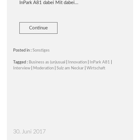
InPark A81 dabei Mit dabei...
Continue
Posted in :
Sonstiges
Tagged :
Business as (un)usual
|
Innovation
|
InPark A81
|
Interview
|
Moderation
|
Sulz am Neckar
|
Wirtschaft
30. Juni 2017