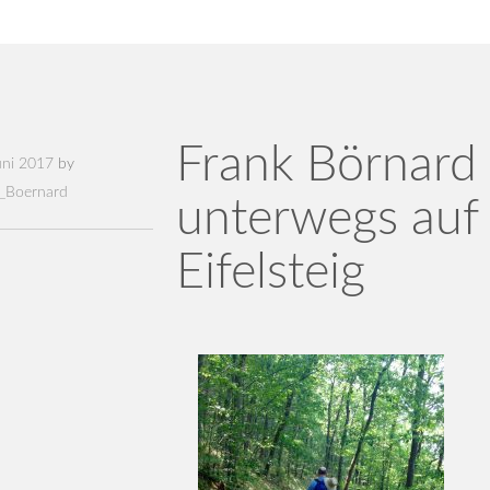
Frank Börnard
uni 2017
by
_Boernard
unterwegs auf
Eifelsteig