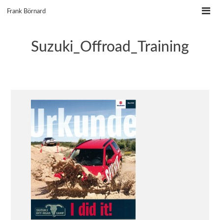
Skip
Frank Börnard
to
content
Suzuki_Offroad_Training