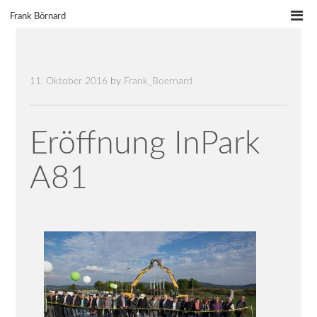
Skip
Frank Börnard
to
content
11. Oktober 2016
by
Frank_Boernard
Eröffnung InPark
A81