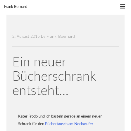
Skip
Frank Börnard
to
content
2. August 2015
by
Frank_Boernard
Ein neuer
Bücherschrank
entsteht…
Kater Frodo und ich basteln gerade an einem neuen
Schrank für den
Büchertausch am Neckarufer